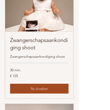
Zwangerschapsaankondi
ging shoot
Zwangerschapsaankondiging shoot
30 min.
125
€ 125
euro
Nu boeken