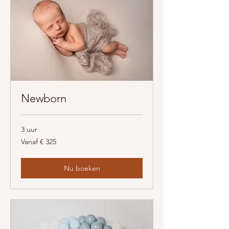
Newborn
3 uur
Vanaf
Vanaf € 325
325
euro
Nu boeken