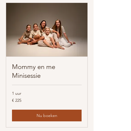
Mommy en me
Minisessie
1 uur
225
€ 225
euro
Nu boeken