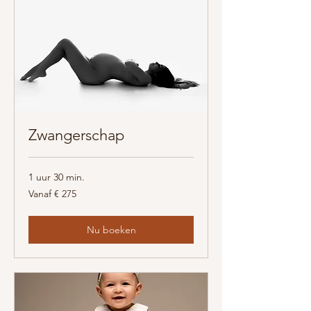
Zwangerschap
1 uur 30 min.
Vanaf
Vanaf € 275
275
euro
Nu boeken