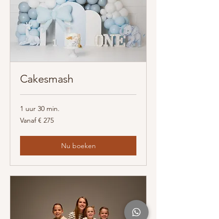
Cakesmash
1 uur 30 min.
Vanaf
Vanaf € 275
275
euro
Nu boeken