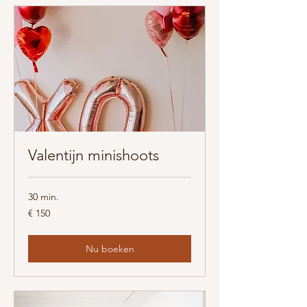
Valentijn minishoots
30 min.
150
€ 150
euro
Nu boeken