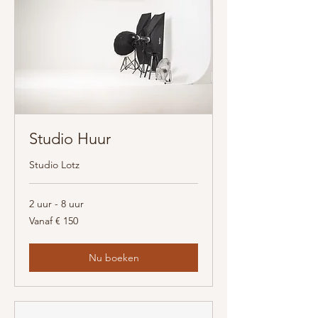
Studio Huur
Studio Lotz
2 uur - 8 uur
Vanaf
Vanaf € 150
150
euro
Nu boeken