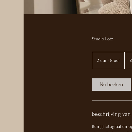
Studio Lotz
Vana
150
2 uur - 8 uur
2
V
euro
u
u
r
Nu boeken
-
8
u
u
Beschrijving van
r
Ben jij fotograaf en 